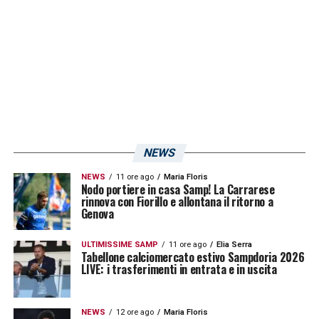
delle modifiche. In questo senso sarebbe a
rischio la posizione di
Alessandro Messina
e l’imprenditore inglese,
Nathan Walker
(quest’ultimo ha perso la licenza in
Inghilterra per il gruppo Fun88).
LA PLAYLIST DELLE NOSTRE TOP NEWS
NEWS
NEWS
11 ore ago
Maria Floris
Nodo portiere in casa Samp! La Carrarese
rinnova con Fiorillo e allontana il ritorno a
Genova
ULTIMISSIME SAMP
11 ore ago
Elia Serra
Tabellone calciomercato estivo Sampdoria 2026
LIVE: i trasferimenti in entrata e in uscita
NEWS
12 ore ago
Maria Floris