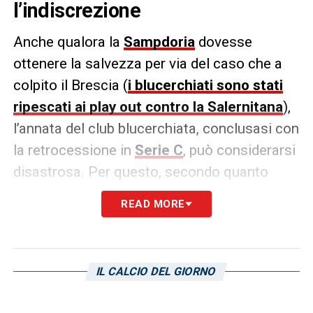
l’indiscrezione
Anche qualora la
Sampdoria
dovesse
ottenere la salvezza per via del caso che a
colpito il Brescia (
i blucerchiati sono stati
ripescati ai play out contro la Salernitana
),
l’annata del club blucerchiata, conclusasi con
la retrocessione in
Serie C
, può considerarsi
disastrosa. Per questo, secondo quanto
riportato da
Primocanale.it
, due figure
READ MORE
importanti potrebbero lasciare
l’organigramma:
Josep They
, il principale azionista del club
IL CALCIO DEL GIORNO
blucerchiato, starebbe infatti pensando a