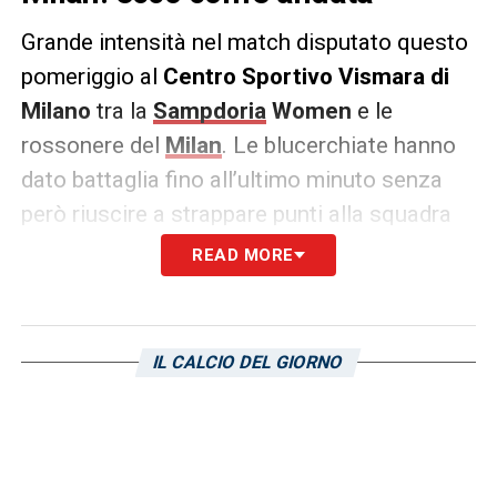
Grande intensità nel match disputato questo
pomeriggio al
Centro Sportivo Vismara di
Milano
tra la
Sampdoria
Women
e le
rossonere del
Milan
. Le blucerchiate hanno
dato battaglia fino all’ultimo minuto senza
però riuscire a strappare punti alla squadra
meneghina. Ecco quindi le immagini della
READ MORE
rete e delle azioni salienti della quinta
giornata della
Serie A eBay 2024/25
:
IL CALCIO DEL GIORNO