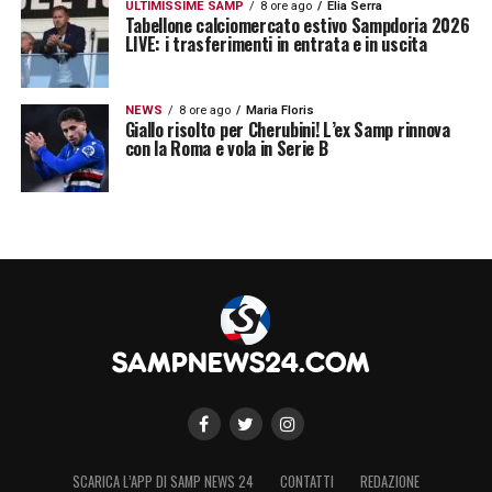
ULTIMISSIME SAMP
8 ore ago
Elia Serra
Tabellone calciomercato estivo Sampdoria 2026
LIVE: i trasferimenti in entrata e in uscita
NEWS
8 ore ago
Maria Floris
Giallo risolto per Cherubini! L’ex Samp rinnova
con la Roma e vola in Serie B
SCARICA L’APP DI SAMP NEWS 24
CONTATTI
REDAZIONE