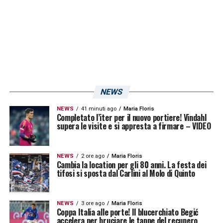
NEWS
NEWS
41 minuti ago
Maria Floris
Completato l’iter per il nuovo portiere! Vindahl
supera le visite e si appresta a firmare – VIDEO
NEWS
2 ore ago
Maria Floris
Cambia la location per gli 80 anni. La festa dei
tifosi si sposta dal Carlini al Molo di Quinto
NEWS
3 ore ago
Maria Floris
Coppa Italia alle porte! Il blucerchiato Begić
accelera per bruciare le tappe del recupero