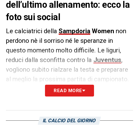
dell’ultimo allenamento: ecco la
foto sui social
Le calciatrici della
Sampdoria
Women
non
perdono nè il sorriso né le speranze in
questo momento molto difficile. Le liguri,
reduci dalla sconfitta contro la
Juventus
,
vogliono subito rialzare la testa e preparare
al meglio la prossima partita di campionato.
Per questa ragione quest’oggi hanno svolto
READ MORE
una nuova sessione d’allenamento. Alla fine
di questa, l’attaccante
Nora Heroum
ha
posato con alcune compagne per scattare
IL CALCIO DEL GIORNO
una divertente foto di gruppo: