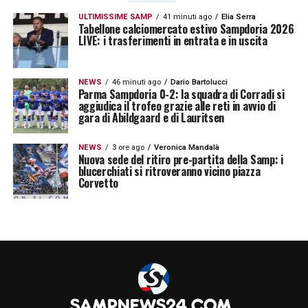
ULTIMISSIME SAMP
41 minuti ago
Elia Serra
Tabellone calciomercato estivo Sampdoria 2026
LIVE: i trasferimenti in entrata e in uscita
NEWS
46 minuti ago
Dario Bartolucci
Parma Sampdoria 0-2: la squadra di Corradi si
aggiudica il trofeo grazie alle reti in avvio di
gara di Abildgaard e di Lauritsen
NEWS
3 ore ago
Veronica Mandalà
Nuova sede del ritiro pre-partita della Samp: i
blucerchiati si ritroveranno vicino piazza
Corvetto