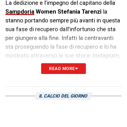
La dedizione e l’impegno del capitano della
Sampdoria
Women Stefania Tarenzi
la
stanno portando sempre più avanti in questa
sua fase di recupero dall’infortunio che sta
per giungere alla fine. Infatti la centravanti
sta proseguendo la fase di recupero e lo ha
mostrato attraverso le sue storie
Instagram
,
dove il capitano blucerchiato è tornato in
READ MORE
palestra per proseguire la propria guarigione
e ritornare in campo nei tempi più celeri
possibile. Ecco la foto social dell’ex
Inter
IL CALCIO DEL GIORNO
durante l’ultimo allenamento: