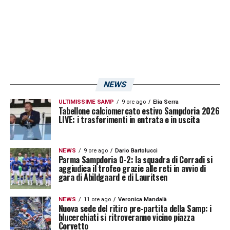
NEWS
ULTIMISSIME SAMP
9 ore ago
Elia Serra
Tabellone calciomercato estivo Sampdoria 2026
LIVE: i trasferimenti in entrata e in uscita
NEWS
9 ore ago
Dario Bartolucci
Parma Sampdoria 0-2: la squadra di Corradi si
aggiudica il trofeo grazie alle reti in avvio di
gara di Abildgaard e di Lauritsen
NEWS
11 ore ago
Veronica Mandalà
Nuova sede del ritiro pre-partita della Samp: i
blucerchiati si ritroveranno vicino piazza
Corvetto