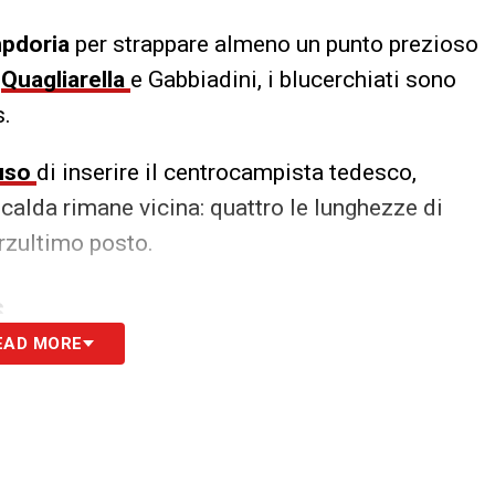
pdoria
per strappare almeno un punto prezioso
a
Quagliarella
e Gabbiadini, i blucerchiati sono
s.
uso
di inserire il centrocampista tedesco,
calda rimane vicina: quattro le lunghezze di
erzultimo posto.
S
EAD MORE