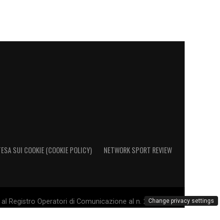
ESA SUI COOKIE (COOKIE POLICY)
NETWORK SPORT REVIEW
al Registro Operatori di Comunicazione al n. 26692 - PI
Change privacy settings
. Il marchio Sampdoria è di esclusiva proprietà di U.C.