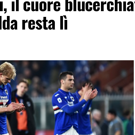
, il cuore blucerchi
da resta lì