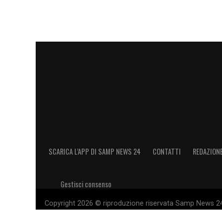
SCARICA L’APP DI SAMP NEWS 24
CONTATTI
REDAZION
Gestisci consenso
Copyright 2026 © riproduzione riservata Samp News 24 -
11028660014 Editore e proprietario: Sport Review S.r.l