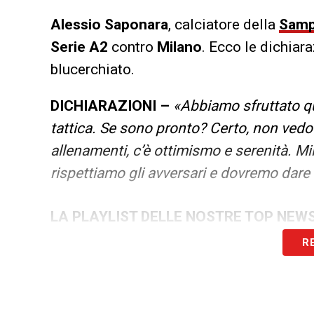
Alessio Saponara
, calciatore della
Samp
Serie A2
contro
Milano
. Ecco le dichiara
blucerchiato.
DICHIARAZIONI –
«Abbiamo sfruttato qu
tattica. Se sono pronto? Certo, non vedo
allenamenti, c’è ottimismo e serenità. M
rispettiamo gli avversari e dovremo dare 
LA PLAYLIST DELLE NOSTRE TOP NEW
R