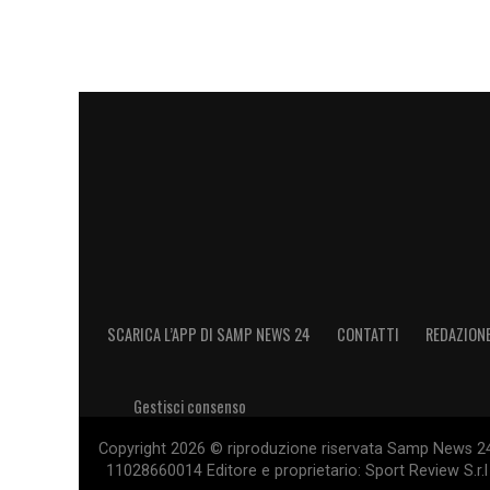
SCARICA L’APP DI SAMP NEWS 24
CONTATTI
REDAZION
Gestisci consenso
Copyright 2026 © riproduzione riservata Samp News 24 -
11028660014 Editore e proprietario: Sport Review S.r.l