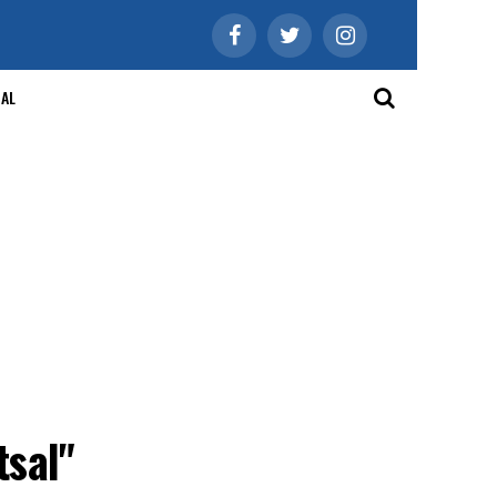
IAL
tsal"