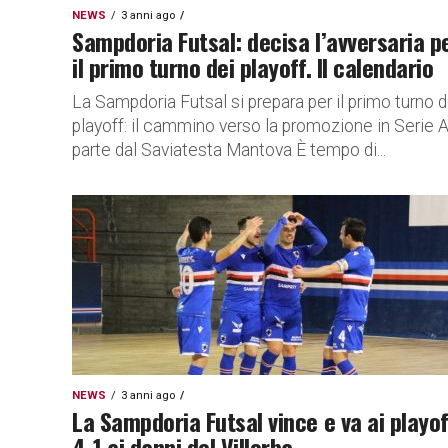
NEWS
3 anni ago
Sampdoria Futsal: decisa l’avversaria p
il primo turno dei playoff. Il calendario
La Sampdoria Futsal si prepara per il primo turno d
playoff: il cammino verso la promozione in Serie 
parte dal Saviatesta Mantova È tempo di...
NEWS
3 anni ago
La Sampdoria Futsal vince e va ai playof
4-1 ai danni del Villorba