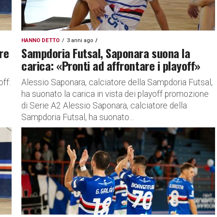
HANNO DETTO
3 anni ago
re
Sampdoria Futsal, Saponara suona la
carica: «Pronti ad affrontare i playoff»
off:
Alessio Saponara, calciatore della Sampdoria Futsal,
ha suonato la carica in vista dei playoff promozione
di Serie A2 Alessio Saponara, calciatore della
Sampdoria Futsal, ha suonato...