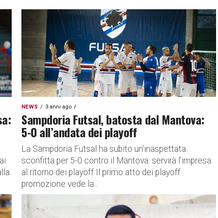
NEWS
3 anni ago
sa:
Sampdoria Futsal, batosta dal Mantova:
5-0 all’andata dei playoff
La Sampdoria Futsal ha subito un’inaspettata
ai
sconfitta per 5-0 contro il Mantova: servirà l’impresa
lla
al ritorno dei playoff Il primo atto dei playoff
promozione vede la...