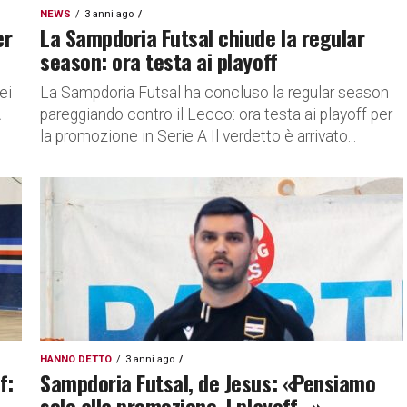
NEWS
3 anni ago
er
La Sampdoria Futsal chiude la regular
season: ora testa ai playoff
ei
La Sampdoria Futsal ha concluso la regular season
A
pareggiando contro il Lecco: ora testa ai playoff per
la promozione in Serie A Il verdetto è arrivato...
HANNO DETTO
3 anni ago
f:
Sampdoria Futsal, de Jesus: «Pensiamo
solo alla promozione. I playoff…»