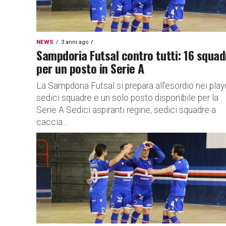
NEWS
3 anni ago
Sampdoria Futsal contro tutti: 16 squad
per un posto in Serie A
La Sampdoria Futsal si prepara all’esordio nei play
sedici squadre e un solo posto disponibile per la
Serie A Sedici aspiranti regine, sedici squadre a
caccia...