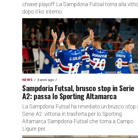
chiave playoff La Sampdoria Futsal torna alla vitto
dopo il ko interno...
NEWS
3 anni ago
Sampdoria Futsal, brusco stop in Serie
A2: passa lo Sporting Altamarca
La Sampdoria Futsal ha rimediato un brusco stop 
Serie A2: vittoria in trasferta per lo Sporting
Altamarca Sampdoria Futsal che torna a Campo
Ligure per...