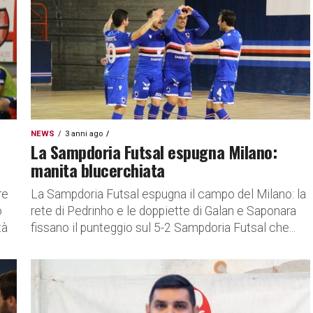
NEWS
3 anni ago
La Sampdoria Futsal espugna Milano:
manita blucerchiata
re
La Sampdoria Futsal espugna il campo del Milano: la
o
rete di Pedrinho e le doppiette di Galan e Saponara
tà
fissano il punteggio sul 5-2 Sampdoria Futsal che...