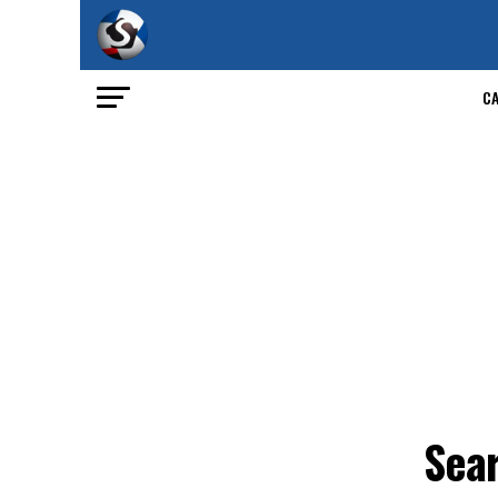
C
Sear