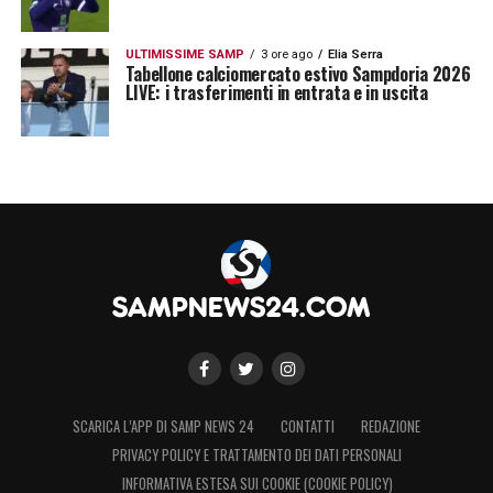
ULTIMISSIME SAMP
3 ore ago
Elia Serra
Tabellone calciomercato estivo Sampdoria 2026
LIVE: i trasferimenti in entrata e in uscita
SCARICA L’APP DI SAMP NEWS 24
CONTATTI
REDAZIONE
PRIVACY POLICY E TRATTAMENTO DEI DATI PERSONALI
INFORMATIVA ESTESA SUI COOKIE (COOKIE POLICY)