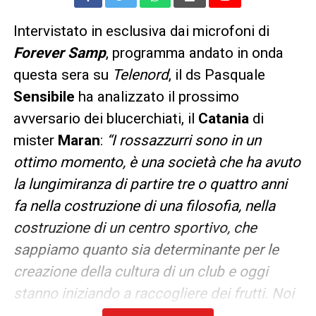
Intervistato in esclusiva dai microfoni di
Forever Samp
, programma andato in onda
questa sera su
Telenord
, il ds Pasquale
Sensibile
ha analizzato il prossimo
avversario dei blucerchiati, il
Catania
di
mister
Maran
:
“I rossazzurri sono in un
ottimo momento, è una società che ha avuto
la lungimiranza di partire tre o quattro anni
fa nella costruzione di una filosofia, nella
costruzione di un centro sportivo, che
sappiamo quanto sia determinante per le
creazione della cultura di un club e oggi
stanno iniziando a raccogliere dei frutti. Noi
andiamo in casa loro, andiamo al “Cibali” che