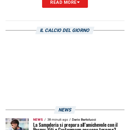
READ MORE
è un campo storicamente molto caldo e
difficile, però i nostri ragazzi hanno
dimostrato, un paio di settimane fa a
IL CALCIO DEL GIORNO
Firenze, che quando c’è da tirar fuori gli
attributi si fanno trovare sempre pronti”
.
LA PLAYLIST DELLE NOSTRE TOP NEWS
NEWS
NEWS
38 minuti ago
Dario Bartolucci
La Sampdoria si prepara all’amichevole con il
Parma: Viti e Gartenmann possono tornare?