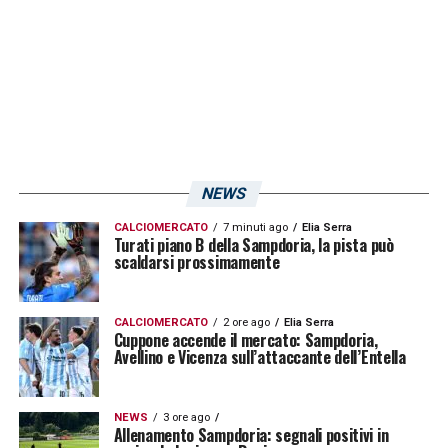
ridosso dell’intervallo ma molto preciso
anche in difesa (dal 89′
Yoshida s.v.
– ).
Candreva 7
– L’ex Inter sente la partita
come fosse un derby. Inizia molto forte,
propositivo e voglioso. Padrone sulla fascia
NEWS
destra, scambia perfettamente con
Bereszynski. I suoi cross non arrivano a
CALCIOMERCATO
7 minuti ago
Elia Serra
Turati piano B della Sampdoria, la pista può
scaldarsi prossimamente
destinazione ma è pur sempre molto preciso
nella gestione della sfera. Nel secondo
tempo gioca una delle sue migliori gare.
CALCIOMERCATO
2 ore ago
Elia Serra
Cuppone accende il mercato: Sampdoria,
Corre come un ragazzino e fa partire anche
Avellino e Vicenza sull’attaccante dell’Entella
qualche contropiede interessante (dal 89′
Leris s.v
. – ).
NEWS
3 ore ago
Allenamento Sampdoria: segnali positivi in