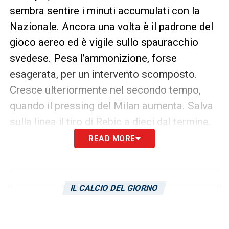
sembra sentire i minuti accumulati con la
Nazionale. Ancora una volta è il padrone del
gioco aereo ed è vigile sullo spauracchio
svedese. Pesa l’ammonizione, forse
esagerata, per un intervento scomposto.
Cresce ulteriormente nel secondo tempo,
quando il pressing del Milan aumenta. Salva
sulla linea il tiro di Rebic a dieci dal termine.
READ MORE
Augello 6
– Al terzino sinistro manca la
zampata giusta negli ultimi trenta metri.
Attacca e si sovrappone bene con
IL CALCIO DEL GIORNO
Damsgaard, non dà forza, a metà primo
tempo, quando calcia dall’interno dell’area.
Ha rischiato molto nella chiusura su Ibra a