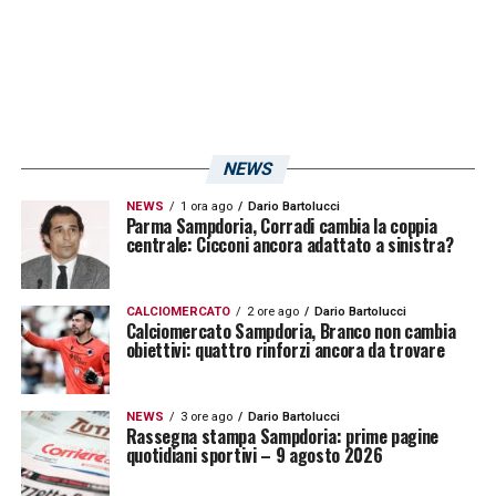
liguri hanno giocato gare alla pari degli
avversari, sfiorando l’impresa in diverse
occasioni, come nell’incontro di andata al
Maradona
, terminato 2-1 per i partenopei.
Nella sfida del
Ferraris
ai genovesi servirà,
NEWS
dunque, la stessa compattezza e
NEWS
1 ora ago
Dario Bartolucci
determinazione dimostrata fino ad oggi
Parma Sampdoria, Corradi cambia la coppia
centrale: Cicconi ancora adattato a sinistra?
contro le big.
CALCIOMERCATO
2 ore ago
Dario Bartolucci
LA PLAYLIST DELLE NOSTRE TOP NEWS
Calciomercato Sampdoria, Branco non cambia
obiettivi: quattro rinforzi ancora da trovare
NEWS
3 ore ago
Dario Bartolucci
Rassegna stampa Sampdoria: prime pagine
quotidiani sportivi – 9 agosto 2026