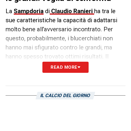
La
Sampdoria
di
Claudio Ranieri
ha tra le
sue caratteristiche la capacità di adattarsi
molto bene all’avversario incontrato. Per
questo, probabilmente, i blucerchiati non
hanno mai sfigurato contro le grandi, ma
hanno spesso trovato ottimi risultati. Il
prossimo turno contro il
Napoli
potrebbe
READ MORE
essere l’occasione giusta per confermarsi.
In questa stagione la Sampdoria ha già
IL CALCIO DEL GIORNO
battuto
Lazio
,
Atalanta
e
Inter
tra le prime
sette della classifica. Il pareggio con il
Milan
è ulteriore testimonianza del buon trend dei
ragazzi di Ranieri. Anche nelle sconfitte i