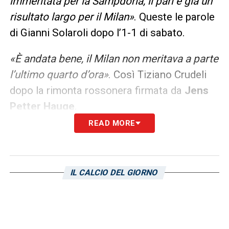
immeritata per la Sampdoria, il pari è già un
risultato largo per il Milan»
. Queste le parole
di Gianni Solaroli dopo l’1-1 di sabato.
«È andata bene, il Milan non meritava a parte
l’ultimo quarto d’ora»
. Così Tiziano Crudeli
dopo la rimonta rossonera firmata da
Jens
Petter Hauge
.
READ MORE
LA PLAYLIST DELLE NOSTRE TOP NEWS
IL CALCIO DEL GIORNO