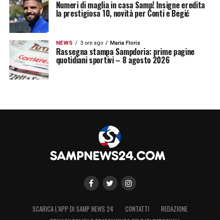
Numeri di maglia in casa Samp! Insigne eredita
la prestigiosa 10, novità per Conti e Begić
NEWS
3 ore ago
Maria Floris
Rassegna stampa Sampdoria: prime pagine
quotidiani sportivi – 8 agosto 2026
SCARICA L’APP DI SAMP NEWS 24
CONTATTI
REDAZIONE