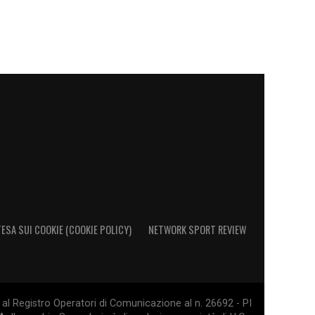
ESA SUI COOKIE (COOKIE POLICY)
NETWORK SPORT REVIEW
al Registro Operatori di Comunicazione al n. 26692 - PI