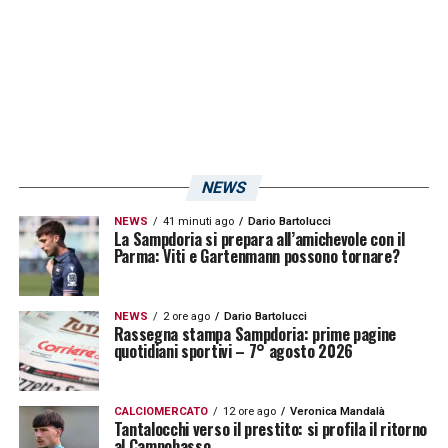
di Gasperini sta portando avanti il doppio
impegno con l’Europa League ed ha tutto il
potenziale per qualificarsi almeno alla
prossima edizione della Champions League.
Serie A, Milan-Roma: precedenti e
NEWS
statistiche
NEWS
41 minuti ago
Dario Bartolucci
La Sampdoria si prepara all’amichevole con il
Milan e Roma si sono affrontate in totale
Parma: Viti e Gartenmann possono tornare?
nella loro storia fra tutte le competizioni
202
volte:
85
vittorie rossonere,
63
pareggi e
54
NEWS
2 ore ago
Dario Bartolucci
Rassegna stampa Sampdoria: prime pagine
successi giallorossi. Considerando però solo
quotidiani sportivi – 7° agosto 2026
le partite disputate a San Siro, il bilancio è
ancora più netto: 53 trionfi a 23 in favore dei
CALCIOMERCATO
12 ore ago
Veronica Mandalà
Tantalocchi verso il prestito: si profila il ritorno
padroni di casa, con 26 pareggi.
al Campobasso