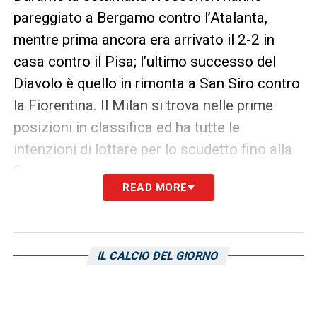
pareggiato a Bergamo contro l’Atalanta,
mentre prima ancora era arrivato il 2-2 in
casa contro il Pisa; l’ultimo successo del
Diavolo è quello in rimonta a San Siro contro
la Fiorentina. Il Milan si trova nelle prime
posizioni in classifica ed ha tutte le
intenzioni di lottare per lo scudetto fino alla
fine.
READ MORE
Discorso molto simile per la Roma, che è fin
qui fra le sorprese della stagione. I
giallorossi vengono dal successo di misura
IL CALCIO DEL GIORNO
in casa contro il Parma, pertanto non
mollano le prime posizioni insieme a dirette
concorrenti come Inter e Napoli. La squadra