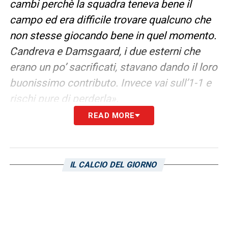
cambi perchè la squadra teneva bene il
campo ed era difficile trovare qualcuno che
non stesse giocando bene in quel momento.
Candreva e Damsgaard, i due esterni che
erano un po’ sacrificati, stavano dando il loro
buonissimo contributo. Invece vai sull’1-1 e
rischi pure di perderla».
READ MORE
POSSIBILITÀ –
«La squadra ha dimostrato,
se ce ne fosse stato bisogno, di non aver
tirato i remi in barca, non aver tutti quei
IL CALCIO DEL GIORNO
problemi di spogliatoio che qualche tempo
fa la gente sosteneva con liti varie e gente
incazzata con l’allenatore. Ultime due partite
quattro punti, stavolta contro la seconda