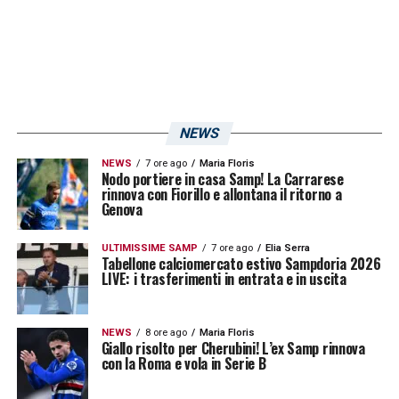
classifica, Ranieri vuole finire bene e c’è la
possibilità di farlo».
LACUNA –
«Chiaro quando ti manca un
presunto titolare come Ekdal la prima
NEWS
riserva in panchina è il ragazzino Askildsen e
giochi contro la seconda in classifica non è
NEWS
7 ore ago
Maria Floris
Nodo portiere in casa Samp! La Carrarese
rinnova con Fiorillo e allontana il ritorno a
proprio il massimo della vita, onestamente lì
Genova
c’è un po’ di lacuna. Da questo punto di vista
la Sampdoria ha avuto fortuna, perchè ha
ULTIMISSIME SAMP
7 ore ago
Elia Serra
Tabellone calciomercato estivo Sampdoria 2026
sempre avuto sani i tre centrocampisti
LIVE: i trasferimenti in entrata e in uscita
Thorsby, Ekdal e Silva, sennò a centrocampo
non esiste un’alternativa affidabile».
NEWS
8 ore ago
Maria Floris
Giallo risolto per Cherubini! L’ex Samp rinnova
con la Roma e vola in Serie B
LA PLAYLIST DELLE NOSTRE TOP NEWS