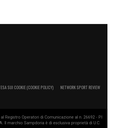
ESA SUI COOKIE (COOKIE POLICY)
NETWORK SPORT REVIEW
al Registro Operatori di Comunicazione al n. 26692 - PI
. Il marchio Sampdoria è di esclusiva proprietà di U.C.