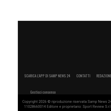
SCARICA L’APP DI SAMP NEWS 24
CONTATTI
REDAZION
Gestisci consenso
Copyright 2026 © riproduzione riservata Samp News 24 -
11028660014 Editore e proprietario: Sport Review S.r.l