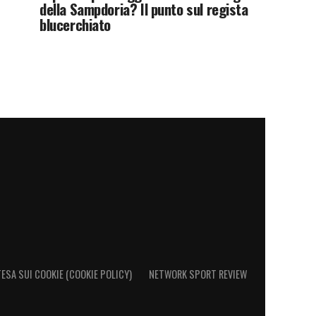
della Sampdoria? Il punto sul regista
blucerchiato
ESA SUI COOKIE (COOKIE POLICY)
NETWORK SPORT REVIEW