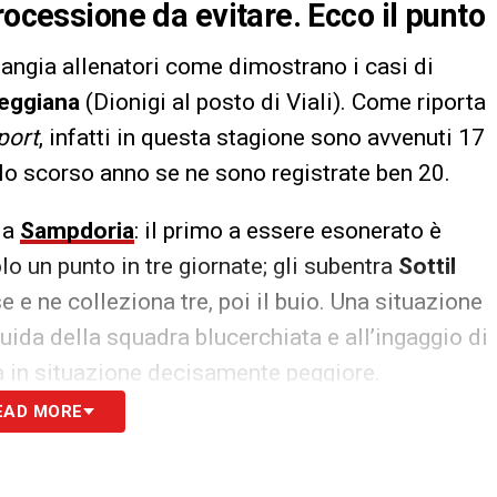
rocessione da evitare. Ecco il punto
ngia allenatori come dimostrano i casi di
eggiana
(Dionigi al posto di Viali). Come riporta
port
, infatti in questa stagione sono avvenuti 17
 lo scorso anno se ne sono registrate ben 20.
la
Sampdoria
: il primo a essere esonerato è
o un punto in tre giornate; gli subentra
Sottil
 e ne colleziona tre, poi il buio. Una situazione
uida della squadra blucerchiata e all’ingaggio di
ova in situazione decisamente peggiore.
EAD MORE
S