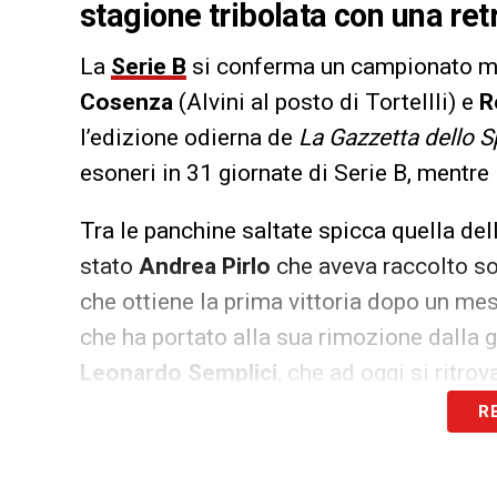
stagione tribolata con una ret
La
Serie B
si conferma un campionato ma
Cosenza
(Alvini al posto di Tortellli) e
R
l’edizione odierna de
La Gazzetta dello S
esoneri in 31 giornate di Serie B, mentre
Tra le panchine saltate spicca quella del
stato
Andrea Pirlo
che aveva raccolto sol
che ottiene la prima vittoria dopo un mese
che ha portato alla sua rimozione dalla g
Leonardo Semplici
, che ad oggi si ritr
R
LA PLAYLIST DELLE NOSTRE TOP NEW