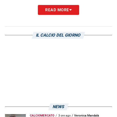
Un post condiviso da Antonio Di Natale (@totodinatalereal) in data:
READ MORE
LA PLAYLIST DELLE NOSTRE TOP NEWS
IL CALCIO DEL GIORNO
NEWS
CALCIOMERCATO
3 ore ago
Veronica Mandalà