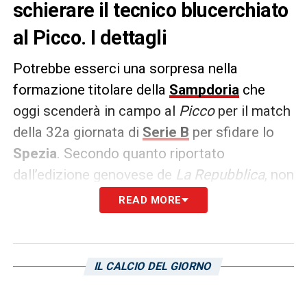
schierare il tecnico blucerchiato
al Picco. I dettagli
Potrebbe esserci una sorpresa nella
formazione titolare della
Sampdoria
che
oggi scenderà in campo al
Picco
per il match
della 32a giornata di
Serie B
per sfidare lo
Spezia
. Secondo quanto riportato
dall’edizione genovese de
La Repubblica
, non
è escluso che
Leonardo
Semplici
possa
READ MORE
rilanciare
Leonardo Benedetti
sulla fascia
sinistra. L’ex
Bari
è molto stimato dal tecnico
blucerchiato e inoltre gli potrebbe tornare
IL CALCIO DEL GIORNO
utile in quanto i bianconeri giocano molto
sulle fasce ed è dunque fondamentale