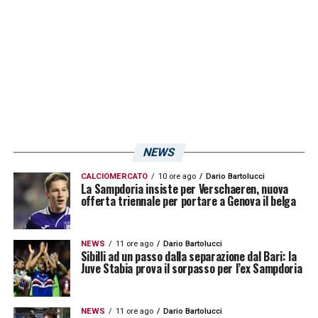
frenare le avanzate per limitare i passaggi a
Pio
Esposito
.
LA PLAYLIST DELLE NOSTRE TOP NEWS
NEWS
CALCIOMERCATO
10 ore ago
Dario Bartolucci
La Sampdoria insiste per Verschaeren, nuova
offerta triennale per portare a Genova il belga
NEWS
11 ore ago
Dario Bartolucci
Sibilli ad un passo dalla separazione dal Bari: la
Juve Stabia prova il sorpasso per l’ex Sampdoria
NEWS
11 ore ago
Dario Bartolucci