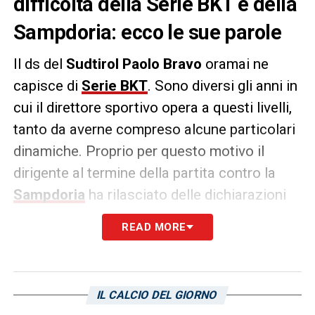
difficoltà della Serie BKT e della
Sampdoria: ecco le sue parole
Il ds del
Sudtirol Paolo
Bravo
oramai ne
capisce di
Serie BKT
. Sono diversi gli anni in
cui il direttore sportivo opera a questi livelli,
tanto da averne compreso alcune particolari
dinamiche. Proprio per questo motivo il
dirigente al termine della partita contro la
Sampdoria
ha rilasciato delle dichiarazioni
al
Il
Giornale
di
Brescia
dove ha parlato delle
READ MORE
difficoltà della cadetteria:
«La discriminante è proprio quella: il denaro
speso. Chi ne ha investito tanto, ha l’obbligo
IL CALCIO DEL GIORNO