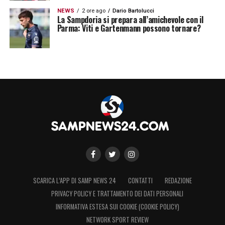
NEWS
2 ore ago
Dario Bartolucci
La Sampdoria si prepara all’amichevole con il
Parma: Viti e Gartenmann possono tornare?
SCARICA L’APP DI SAMP NEWS 24
CONTATTI
REDAZIONE
PRIVACY POLICY E TRATTAMENTO DEI DATI PERSONALI
INFORMATIVA ESTESA SUI COOKIE (COOKIE POLICY)
NETWORK SPORT REVIEW