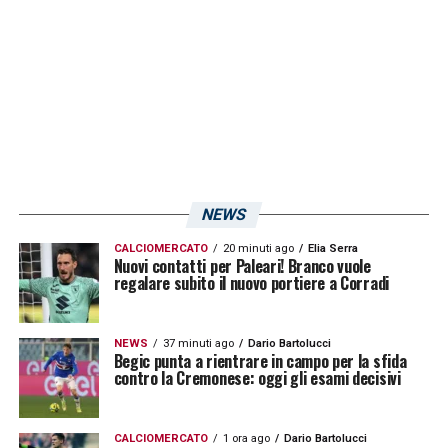
dodici punti in altrettante gare tra le mura
amiche, peggio hanno fatto solo
Frosinone
e
Cittadella
. Staremo a vedere se i doriani
riusciranno ad approfittare di questo trend
negativo dei padroni di casa.
LA PLAYLIST DELLE NOSTRE TOP NEWS
NEWS
CALCIOMERCATO
20 minuti ago
Elia Serra
Nuovi contatti per Paleari! Branco vuole
regalare subito il nuovo portiere a Corradi
NEWS
37 minuti ago
Dario Bartolucci
Begic punta a rientrare in campo per la sfida
contro la Cremonese: oggi gli esami decisivi
CALCIOMERCATO
1 ora ago
Dario Bartolucci