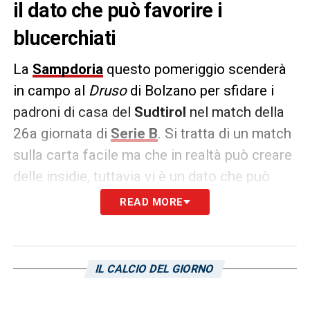
il dato che può favorire i
blucerchiati
La
Sampdoria
questo pomeriggio scenderà
in campo al
Druso
di Bolzano per sfidare i
padroni di casa del
Sudtirol
nel match della
26a giornata di
Serie B
. Si tratta di un match
sulla carta facile ma che in realtà può creare
delle insidie, tuttavia vi è un dato che può
favorire i blucerchiati: ovvero il rendimento
READ MORE
degli altoatesini nelle sfide casalinghe.
Come riportato dall’edizione genovese del
IL CALCIO DEL GIORNO
Secolo XIX
, i biancorossi del tecnico
Fabrizio
Castori
hanno raccolto solamente