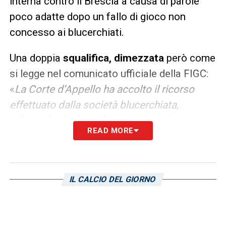
interna contro il Brescia a causa di parole
poco adatte dopo un fallo di gioco non
concesso ai blucerchiati.
Una doppia
squalifica, dimezzata
però come
si legge nel comunicato ufficiale della FIGC:
«
La Corte d’Appello ha accolto il ricorso
effettuato dalla società blucerchiata,
riducendo da due ad una giornata la
READ MORE
squalifica nelle gare di Tim Cup».
LA PLAYLIST DELLE NOSTRE TOP NEWS
IL CALCIO DEL GIORNO