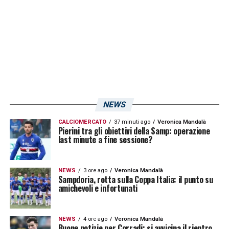
NEWS
CALCIOMERCATO
37 minuti ago
Veronica Mandalà
Pierini tra gli obiettivi della Samp: operazione
last minute a fine sessione?
NEWS
3 ore ago
Veronica Mandalà
Sampdoria, rotta sulla Coppa Italia: il punto su
amichevoli e infortunati
NEWS
4 ore ago
Veronica Mandalà
Buone notizie per Corradi: si avvicina il rientro