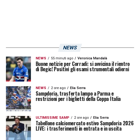
Scudetto.
LA PLAYLIST DELLE NOSTRE TOP NEWS
NEWS
NEWS
55 minuti ago
Veronica Mandalà
Buone notizie per Corradi: si avvicina il rientro
di Begic! Positivi gli esami strumentali odierni
NEWS
2 ore ago
Elia Serra
Sampdoria, trasferta lampo a Parma e
restrizioni per i biglietti della Coppa Italia
ULTIMISSIME SAMP
2 ore ago
Elia Serra
Tabellone calciomercato estivo Sampdoria 2026
LIVE: i trasferimenti in entrata e in uscita