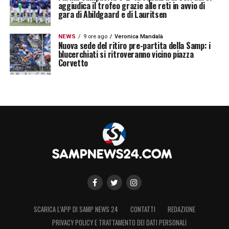
aggiudica il trofeo grazie alle reti in avvio di
gara di Abildgaard e di Lauritsen
NEWS
9 ore ago
Veronica Mandalà
Nuova sede del ritiro pre-partita della Samp: i
blucerchiati si ritroveranno vicino piazza
Corvetto
SCARICA L’APP DI SAMP NEWS 24
CONTATTI
REDAZIONE
PRIVACY POLICY E TRATTAMENTO DEI DATI PERSONALI