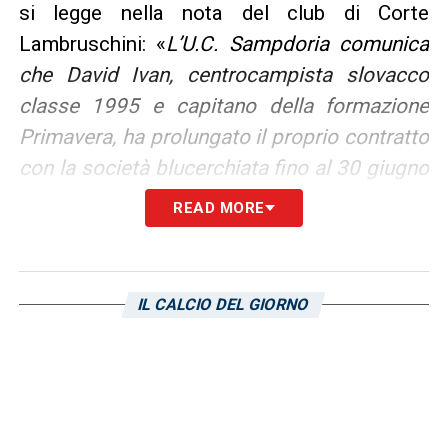
si legge nella nota del club di Corte
Lambruschini: «
L’U.C. Sampdoria comunica
che David Ivan, centrocampista slovacco
classe 1995 e capitano della formazione
Primavera, ha prolungato il proprio contratto
con la società blucerchiata fino al 30 giugno
2019».
READ MORE
LA PLAYLIST DELLE NOSTRE TOP NEWS
IL CALCIO DEL GIORNO