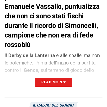
Emanuele Vassallo, puntualizza
che non ci sono stati fischi
durante il ricordo di Simoncelli,
campione che non era di fede
rossoblù
Il
Derby della Lanterna
è alle spalle, ma non
le polemiche. Prima dell’inizio della partita
contro il
Genoa,
sul terreno di gioco dello
stadio Luigi Ferraris, c’è stato spazio anche
READ MORE
per il ricordo del grande Marco
Simoncelli,
campione di MotoGp, scomparso
tragicamente durante una gara. Non sono
IL CALCIO DEL GIORNO