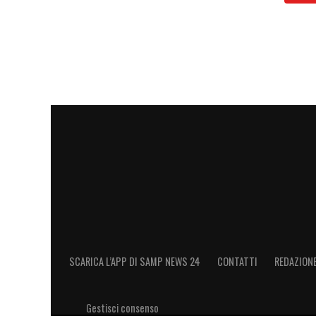
SCARICA L’APP DI SAMP NEWS 24
CONTATTI
REDAZION
Gestisci consenso