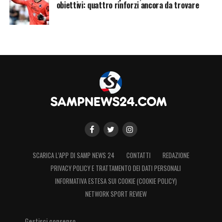
obiettivi: quattro rinforzi ancora da trovare
SCARICA L’APP DI SAMP NEWS 24
CONTATTI
REDAZIONE
PRIVACY POLICY E TRATTAMENTO DEI DATI PERSONALI
INFORMATIVA ESTESA SUI COOKIE (COOKIE POLICY)
NETWORK SPORT REVIEW
Gestisci consenso