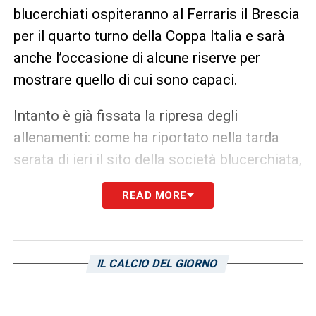
blucerchiati ospiteranno al Ferraris il Brescia
per il quarto turno della Coppa Italia e sarà
anche l’occasione di alcune riserve per
mostrare quello di cui sono capaci.
Intanto è già fissata la ripresa degli
allenamenti: come ha riportato nella tarda
serata di ieri il sito della società blucerchiata,
alle 12:00 di stamattina i ragazzi si
READ MORE
riuniranno nuovamente al “Gloriano
Mugnaini” di Bogliasco per lavorare agli
ordini del mister Sinisa
Mihajlovic
.
IL CALCIO DEL GIORNO
LA PLAYLIST DELLE NOSTRE TOP NEWS