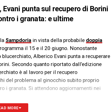
Evani punta sul recupero di Borini
ntro i granata: e ultime
lla
Sampdoria
in vista della probabile
doppia
 programma il 15 e il 20 giugno. Nonostante
o blucerchiato, Alberico Evani punta a recuperare
Borini. Secondo quanto riportato dall’edizione
rchiato è al lavoro per il recupero
ichi del problema al ginocchio subito proprio
ro i granata. Si attendono aggiornamenti nei
EAD MORE
S