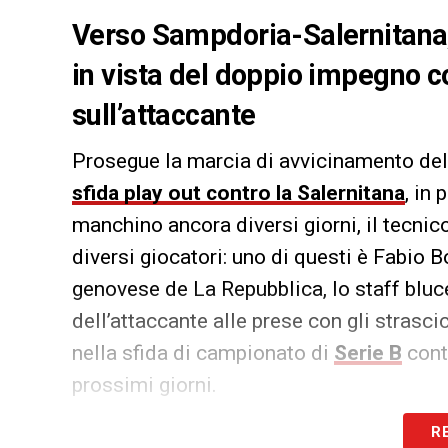
Verso Sampdoria-Salernitana, 
in vista del doppio impegno co
sull’attaccante
Prosegue la marcia di avvicinamento de
sfida play out contro la Salernitana
, in
manchino ancora diversi giorni, il tecnic
diversi giocatori: uno di questi è Fabio 
genovese de La Repubblica, lo staff bluce
dell’attaccante alle prese con gli strasc
nella sfida di campionato di
Serie B
cont
prossimi giorni.
R
LA PLAYLIST DELLE NOSTRE TOP NEW