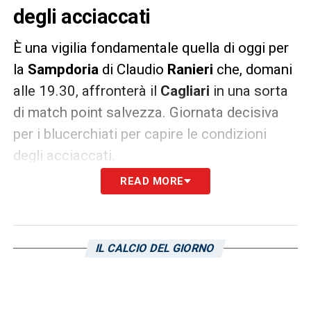
degli acciaccati
È una vigilia fondamentale quella di oggi per
la
Sampdoria
di Claudio
Ranieri
che, domani
alle 19.30, affronterà il
Cagliari
in una sorta
di match point salvezza. Giornata decisiva
per i blucerchiati per capire le condizioni
degli acciaccati.
READ MORE
Anche nell’allenamento di ieri
Ramirez
,
Tonelli
e
Vieira
hanno lavorato in maniera
individuale. Soltanto in giornata il tecnico
IL CALCIO DEL GIORNO
blucerchiato capirà se i tre saranno agibili o
meno per la sfida a
Zenga
, anche se le loro
condizioni non fanno ben sperare.