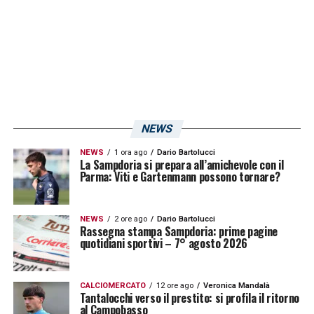
LA PLAYLIST DELLE NOSTRE TOP NEWS
NEWS
NEWS
1 ora ago
Dario Bartolucci
La Sampdoria si prepara all’amichevole con il
Parma: Viti e Gartenmann possono tornare?
NEWS
2 ore ago
Dario Bartolucci
Rassegna stampa Sampdoria: prime pagine
quotidiani sportivi – 7° agosto 2026
CALCIOMERCATO
12 ore ago
Veronica Mandalà
Tantalocchi verso il prestito: si profila il ritorno
al Campobasso