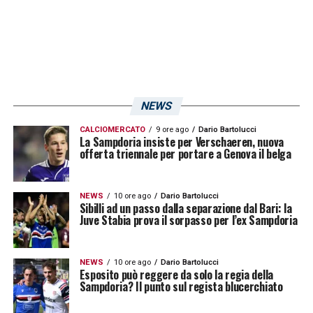
propria
dipendenza
dal suo pubblico, che
influenza e di molto il suo rendimento. In
tutte le
7 gare in trasferta
giocate fin qui –
fra campionato e Coppa Italia – il bomber ex
Napoli è riuscito a lasciare traccia di sé
NEWS
solamente a Torino
contro i granata,
CALCIOMERCATO
9 ore ago
Dario Bartolucci
La Sampdoria insiste per Verschaeren, nuova
bagnando con una rete il suo esordio con la
offerta triennale per portare a Genova il belga
maglia della Sampdoria. Nelle
7 sfide
casalinghe
disputate – fra cui rientra di fatto
NEWS
10 ore ago
Dario Bartolucci
Sibilli ad un passo dalla separazione dal Bari: la
anche il Derby della Lanterna, dato l’apporto
Juve Stabia prova il sorpasso per l’ex Sampdoria
in termini di calore di cui poteva disporre
dalla tifoseria blucerchiata – Zapata si è
NEWS
10 ore ago
Dario Bartolucci
Esposito può reggere da solo la regia della
invece superato andando
sempre a segno
,
Sampdoria? Il punto sul regista blucerchiato
compensando con ben
2 assist
a partita