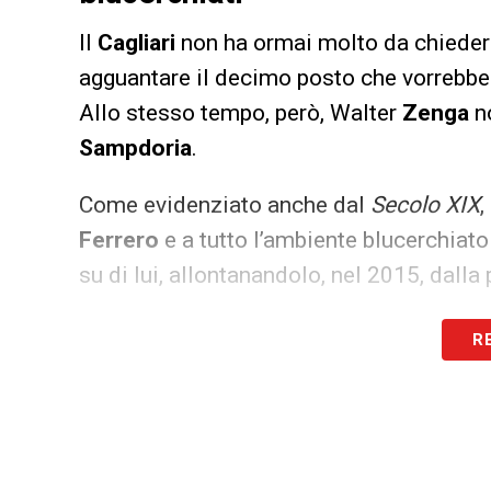
Il
Cagliari
non ha ormai molto da chiedere
agguantare il decimo posto che vorrebbe
Allo stesso tempo, però, Walter
Zenga
no
Sampdoria
.
Come evidenziato anche dal
Secolo XIX
,
Ferrero
e a tutto l’ambiente blucerchiato
su di lui, allontanandolo, nel 2015, dall
LA PLAYLIST DELLE NOSTRE TOP NEW
R