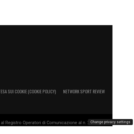
ESA SUI COOKIE (COOKIE POLICY)
NETWORK SPORT REVIEW
Change privacy settings
al Registro Operatori di Comunicazione al n. 26692 - PI
. Il marchio Sampdoria è di esclusiva proprietà di U.C.