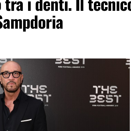
 tra i denti. Il tecnic
 Sampdoria