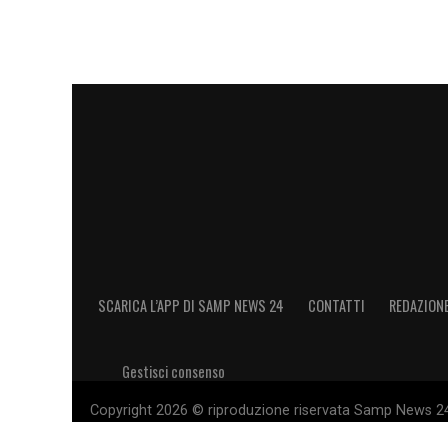
SCARICA L’APP DI SAMP NEWS 24
CONTATTI
REDAZION
Gestisci consenso
Copyright 2026 © riproduzione riservata Samp News 24 -
11028660014 Editore e proprietario: Sport Review S.r.l