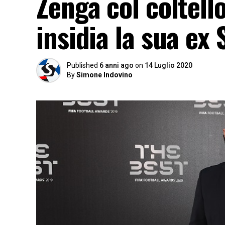
Zenga col coltello
insidia la sua ex
Published
6 anni ago
on
14 Luglio 2020
By
Simone Indovino