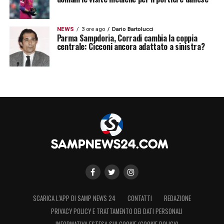
NEWS
3 ore ago
Dario Bartolucci
Parma Sampdoria, Corradi cambia la coppia
centrale: Cicconi ancora adattato a sinistra?
SCARICA L’APP DI SAMP NEWS 24
CONTATTI
REDAZIONE
PRIVACY POLICY E TRATTAMENTO DEI DATI PERSONALI