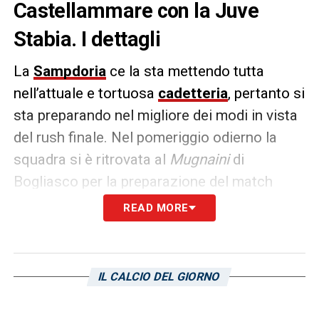
Castellammare con la Juve
Stabia. I dettagli
La
Sampdoria
ce la sta mettendo tutta
nell’attuale e tortuosa
cadetteria
, pertanto si
sta preparando nel migliore dei modi in vista
del rush finale. Nel pomeriggio odierno la
squadra si è ritrovata al
Mugnaini
di
Bogliasco per la preparazione del match
contro la
Juve Stabia
allenata dal tecnico
READ MORE
Guido Pagliuca
.
Dal resoconto si evince
che
domani, lunedì, è in agenda la rifinitura
mattutina che precederà il pranzo in comune
IL CALCIO DEL GIORNO
e la partenza in volo charter per la Campania.