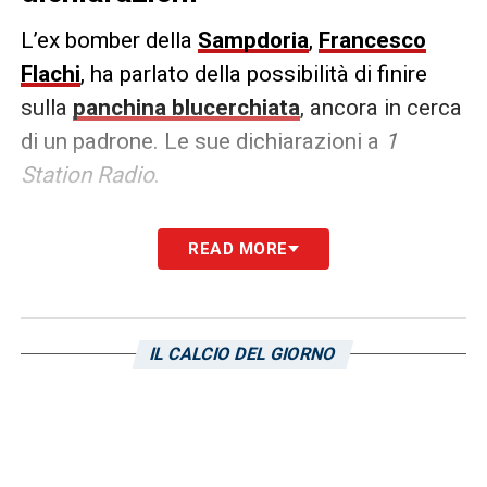
L’ex bomber della
Sampdoria
,
Francesco
Flachi
, ha parlato della possibilità di finire
sulla
panchina blucerchiata
, ancora in cerca
di un padrone. Le sue dichiarazioni a
1
Station Radio
.
«Devo prendere ancora il patentino,
READ MORE
preferisco prima fare un po’ di gavetta.
Voglio partire facendo le cose piano piano.
Ho ancora tempo, visto che la squalifica mi
IL CALCIO DEL GIORNO
scadrà a gennaio, e la pazienza per imparare
non mi manca».
LA PLAYLIST DELLE NOSTRE TOP NEWS