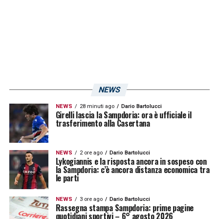
rapporto con il Valencia. L’emergente
Francesco
Farioli
, anche lui reduce da una
esperienza in Turchia,
Gabriele
Cioffi
,
esonerato lo scorso ottobre dall’Hellas
Verona e
Marco Baroni
che sembra in uscita
dal Lecce. Questi i primi nomi: la sensazione
NEWS
è che la scelta verrà fatta entro le prossime
NEWS
28 minuti ago
Dario Bartolucci
due settimane.
Girelli lascia la Sampdoria: ora è ufficiale il
trasferimento alla Casertana
LA PLAYLIST DELLE NOSTRE TOP NEWS
NEWS
2 ore ago
Dario Bartolucci
Lykogiannis e la risposta ancora in sospeso con
la Sampdoria: c’è ancora distanza economica tra
le parti
NEWS
3 ore ago
Dario Bartolucci
Rassegna stampa Sampdoria: prime pagine
quotidiani sportivi – 6° agosto 2026