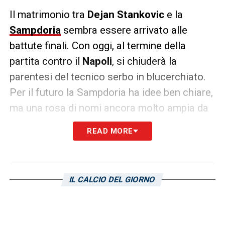
Il matrimonio tra
Dejan
Stankovic
e la
Sampdoria
sembra essere arrivato alle
battute finali. Con oggi, al termine della
partita contro il
Napoli
, si chiuderà la
parentesi del tecnico serbo in blucerchiato.
Per il futuro la Sampdoria ha idee ben chiare,
ma una rosa di nomi ancora molto ampia da
cui
Andrea
Radrizzani
tirerà fuori quello che
READ MORE
sarà il nuovo tecnico per la stagione
2023/24. Tra questi c’è
Andrea
Pirlo
che ha
appena concluso la sua esperienza in
IL CALCIO DEL GIORNO
Turchia,
Daniele
De
Rossi
, reduce
dall’avventura in corsa alla Spal, ma anche
Gennaro
Gattuso
, che ha interrotto il suo