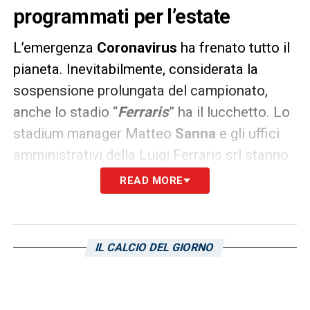
programmati per l’estate
L’emergenza
Coronavirus
ha frenato tutto il
pianeta. Inevitabilmente, considerata la
sospensione prolungata del campionato,
anche lo stadio “
Ferraris
” ha il lucchetto. Lo
stadium manager Matteo
Sanna
e gli uffici
amministrativi della Luigi Ferraris srl stanno
adottando lo smart working, i custodi e il
READ MORE
personale della manutenzione sono confinati
a casa. Con una sola eccezione, un
giardiniere che in settimana si prende cura
IL CALCIO DEL GIORNO
del manto erboso rifatto da pochi mesi.
Come scritto da
Il Secolo XIX
, questo stop