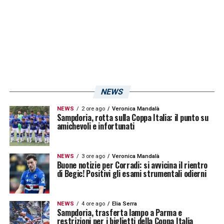
imprevisto è andato a impattare con il piano
di restyling dell’impianto sportivo, visto che
si era deciso di anticipare i lavori estivi.
Proprio in questi giorni era previsto l’inizio,
seppur soft, del secondo lotto di lavori, che
comprende la ristrutturazione dei servizi
NEWS
igienici e dei punti ristoro delle gradinate. Gli
NEWS
2 ore ago
Veronica Mandalà
ulteriori lavori, previsti inizialmente in estate
Sampdoria, rotta sulla Coppa Italia: il punto su
amichevoli e infortunati
dopo il campionato, adesso appaiono a
rischio.
NEWS
3 ore ago
Veronica Mandalà
Buone notizie per Corradi: si avvicina il rientro
di Begic! Positivi gli esami strumentali odierni
LA PLAYLIST DELLE NOSTRE TOP NEWS
NEWS
4 ore ago
Elia Serra
Sampdoria, trasferta lampo a Parma e
restrizioni per i biglietti della Coppa Italia