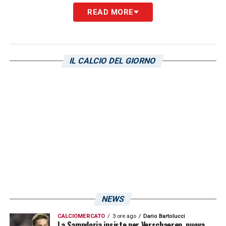
IV: DORILLO
READ MORE
VAR: PAIRETTO
AVAR: DI MARCO
IL CALCIO DEL GIORNO
LA PLAYLIST DELLE NOSTRE TOP NEWS
NEWS
CALCIOMERCATO
3 ore ago
Dario Bartolucci
La Sampdoria insiste per Verschaeren, nuova