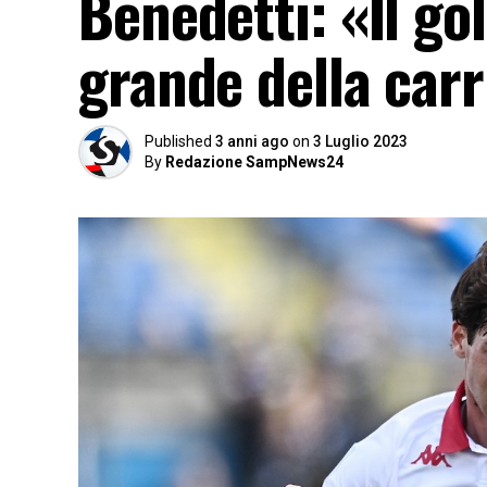
Benedetti: «Il gol
grande della carr
Published
3 anni ago
on
3 Luglio 2023
By
Redazione SampNews24