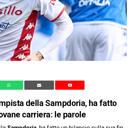
mpista della Sampdoria, ha fatto
iovane carriera: le parole
lla
Sampdoria
, ha fatto un bilancio sulla sua fin