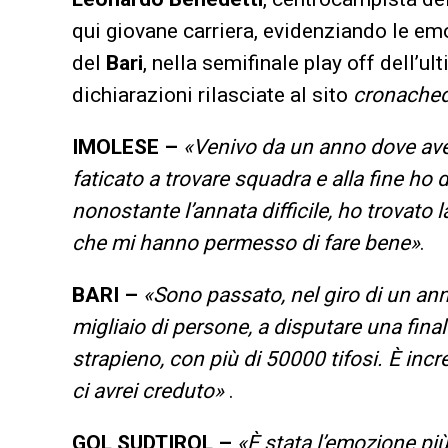
qui giovane carriera, evidenziando le em
del
Bari
, nella semifinale play off dell’u
dichiarazioni rilasciate al sito
cronachedi
IMOLESE –
«Venivo da un anno dove ave
faticato a trovare squadra e alla fine ho 
nonostante l’annata difficile, ho trovato 
che mi hanno permesso di fare bene»
.
BARI –
«Sono passato, nel giro di un anno
migliaio di persone, a disputare una final
strapieno, con più di 50000 tifosi. È inc
ci avrei creduto»
.
GOL SUDTIROL –
«È stata l’emozione più