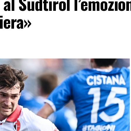
 al Sudtirol l’emozio
iera»