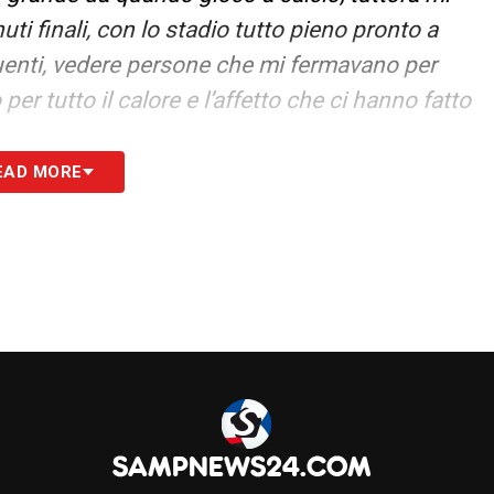
uti finali, con lo stadio tutto pieno pronto a
guenti, vedere persone che mi fermavano per
per tutto il calore e l’affetto che ci hanno fatto
EAD MORE
S