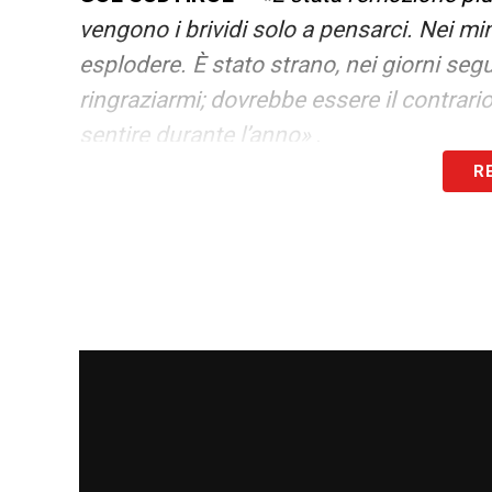
vengono i brividi solo a pensarci. Nei min
esplodere. È stato strano, nei giorni se
ringraziarmi; dovrebbe essere il contrario 
sentire durante l’anno»
.
R
LA PLAYLIST DELLE NOSTRE TOP NEW