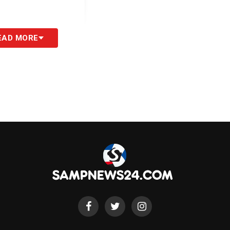
EAD MORE
ampdoria)
S