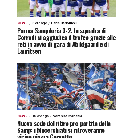
NEWS
8 ore ago
Dario Bartolucci
Parma Sampdoria 0-2: la squadra di
Corradi si aggiudica il trofeo grazie alle
reti in avvio di gara di Abildgaard e di
Lauritsen
NEWS
10 ore ago
Veronica Mandalà
Nuova sede del ritiro pre-partita della
Samp: i blucerchiati si ritroveranno
vicino piazza Corvetto