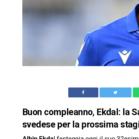
Buon compleanno, Ekdal: la 
svedese per la prossima sta
Albin Ekda
l festeggia oggi il suo 32esim