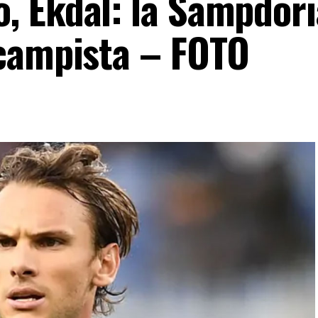
 Ekdal: la Sampdori
campista – FOTO