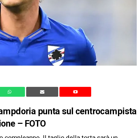
Sampdoria punta sul centrocampista
gione – FOTO
o compleanno. Il taglio della torta sarà un