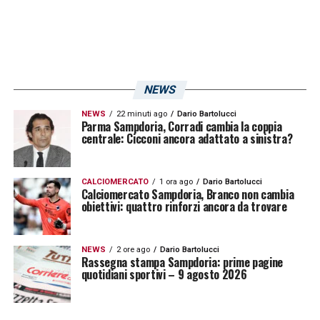
compagini che si affronteranno domenica
lottano sempre portare a casa i tre punti e
non sarà facile avere la meglio. La
Sampdoria, in particolare, ha in rosa tanti
NEWS
giovani di talento che possono fare male in
NEWS
22 minuti ago
Dario Bartolucci
Parma Sampdoria, Corradi cambia la coppia
qualunque occasione:
«Attualmente
centrale: Cicconi ancora adattato a sinistra?
hanno degli attaccanti molto bravi e con
tanta qualità, quindi sarà una
squadra
CALCIOMERCATO
1 ora ago
Dario Bartolucci
Calciomercato Sampdoria, Branco non cambia
difficile da affrontare
. Giampaolo sta
obiettivi: quattro rinforzi ancora da trovare
facendo un buon lavoro – ammette
Cacciatore -. Se giochiamo come sappiamo,
NEWS
2 ore ago
Dario Bartolucci
Rassegna stampa Sampdoria: prime pagine
però, abbiamo
buone chance di portare a
quotidiani sportivi – 9 agosto 2026
casa la vittoria
. Speriamo di ottenere il
massimo da queste ultime due partite