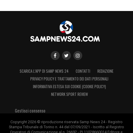
dell’anno e chiudere in bellezza il 2016».
LA PLAYLIST DELLE NOSTRE TOP NEWS
SCARICA L’APP DI SAMP NEWS 24
CONTATTI
REDAZIONE
PRIVACY POLICY E TRATTAMENTO DEI DATI PERSONALI
INFORMATIVA ESTESA SUI COOKIE (COOKIE POLICY)
NETWORK SPORT REVIEW
Gestisci consenso
Copyright 2026 © riproduzione riservata Samp News 24 - Registro
Stampa Tribunale di Torino n. 44 del 07/09/2021 - Iscritto al Registro
Operatori di Comunicazione al n. 26692 - PI 11028660014 Editore e