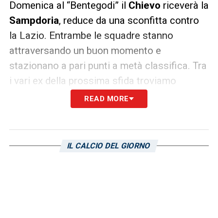
Domenica al “Bentegodi” il
Chievo
riceverà la
Sampdoria
, reduce da una sconfitta contro
la Lazio. Entrambe le squadre stanno
attraversando un buon momento e
stazionano a pari punti a metà classifica. Tra
i vari ex della prossima sfida troviamo
Fabrizio
Cacciatore
, ex-difensore
READ MORE
blucerchiato che non ricorda con piacere i
momenti trascorsi a Genova:
«A livello
calcistico, purtroppo,
non ho ricordi
IL CALCIO DEL GIORNO
piacevoli
della mia esperienza alla
Sampdoria, poiché non sono stati i miei anni
migliori. Ho un buon ricordo del gruppo»
,
spiega ai microfoni di
Radio Universal
.
CACCIATORE SULLA SAMP –
Entrambe le