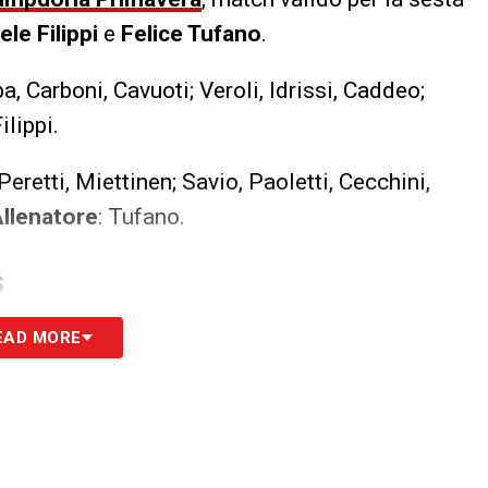
le Filippi
e
Felice Tufano
.
ba, Carboni, Cavuoti; Veroli, Idrissi, Caddeo;
Filippi.
 Peretti, Miettinen; Savio, Paoletti, Cecchini,
llenatore
: Tufano.
S
EAD MORE