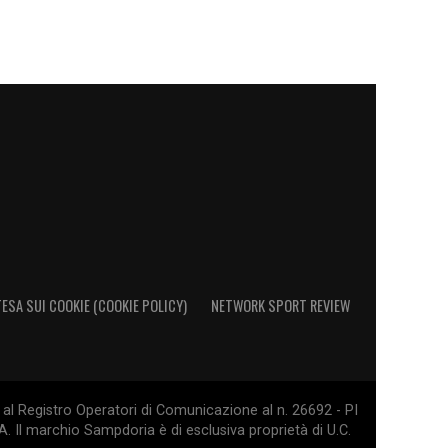
ESA SUI COOKIE (COOKIE POLICY)
NETWORK SPORT REVIEW
al Registro Operatori di Comunicazione al n. 26692 - PI
. Il marchio Sampdoria è di esclusiva proprietà di U.C.