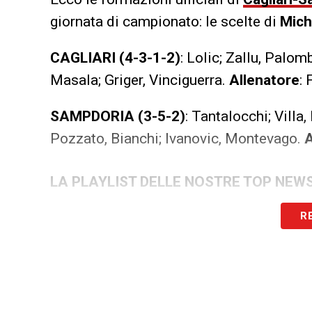
giornata di campionato: le scelte di
Miche
CAGLIARI (4-3-1-2)
: Lolic; Zallu, Palom
Masala; Griger, Vinciguerra.
Allenatore
: 
SAMPDORIA (3-5-2)
: Tantalocchi; Villa,
Pozzato, Bianchi; Ivanovic, Montevago.
A
LA PLAYLIST DELLE NOSTRE TOP NEW
R