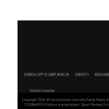
SCARICA L’APP DI SAMP NEWS 24
CONTATTI
REDAZION
Gestisci consenso
Copyright 2026 © riproduzione riservata Samp News 24 -
11028660014 Editore e proprietario: Sport Review S.r.l