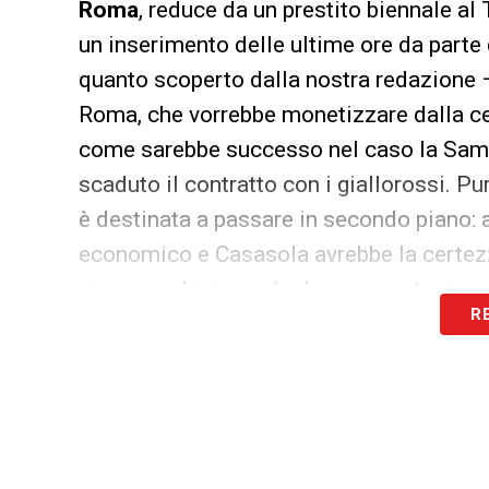
Roma
, reduce da un prestito biennale al 
un inserimento delle ultime ore da parte 
quanto scoperto dalla nostra redazione –
Roma, che vorrebbe monetizzare dalla ces
come sarebbe successo nel caso la Samp
scaduto il contratto con i giallorossi. P
è destinata a passare in secondo piano: 
economico e Casasola avrebbe la certezza 
piazza ambiziosa che la scorsa stagione 
R
Esclusiva SampNews24 – Cont
Roma: i dettagli – 7 luglio, or
Riccardo Pecini e la
Sampdoria
sono semp
maglia blucerchiata. Ufficializzata oggi 