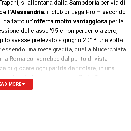
Trapani, si allontana dalla
Sampdoria
per via di
dell’
Alessandria
: il club di Lega Pro – secondo
 ha fatto un’
offerta molto vantaggiosa
per la
sione del classe ’95 e non perderlo a zero,
 lo avesse prelevato a giugno 2018 una volta
ur essendo una meta gradita, quella blucerchiata
alla Roma converrebbe dal punto di vista
di giocare ogni partita da titolare, in una
ha sfiorato la promozione in Serie B.
EAD MORE
atti per Tiago Casasola della
e 18
re in cerca di nuovi talenti da far crescere in
la cessione di Milan
Skriniar
, nella rosa di mister