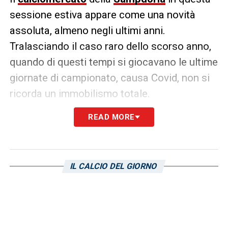
sessione estiva appare come una novità
assoluta, almeno negli ultimi anni.
Tralasciando il caso raro dello scorso anno,
quando di questi tempi si giocavano le ultime
giornate di campionato, causa Covid, non si
ricorda un immobilismo totale.
READ MORE
Se si escludono i movimenti previsti dai
contratti in essere dal passato (addii di
Keita
Balde
,
Gaston Ramirez
,
Vasco Regini
e
rientri dai prestiti), la società non ha chiuso
IL CALCIO DEL GIORNO
alcuna operazione, né in entrata né in uscita.
Una situazione particolare visto che agosto
si sta avvicinando e che il
ritiro di Ponte di