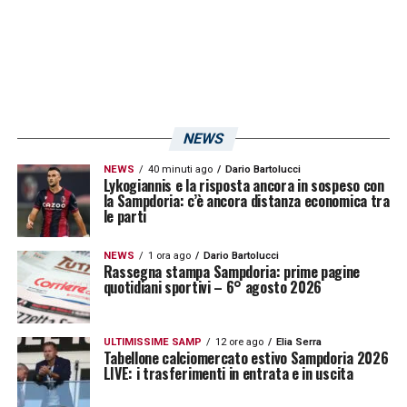
Legno
è a un passo dalla conclusione.
L’assenza di novità da regalare a
Roberto
D’Aversa
dipende probabilmente dalla lunga
attesa per
Daniele Faggiano
, dalle difficoltà
di bilancio e dai problemi legati alla
NEWS
pandemia.
NEWS
40 minuti ago
Dario Bartolucci
Lykogiannis e la risposta ancora in sospeso con
LA PLAYLIST DELLE NOSTRE TOP NEWS
la Sampdoria: c’è ancora distanza economica tra
le parti
NEWS
1 ora ago
Dario Bartolucci
Rassegna stampa Sampdoria: prime pagine
quotidiani sportivi – 6° agosto 2026
ULTIMISSIME SAMP
12 ore ago
Elia Serra
Tabellone calciomercato estivo Sampdoria 2026
LIVE: i trasferimenti in entrata e in uscita