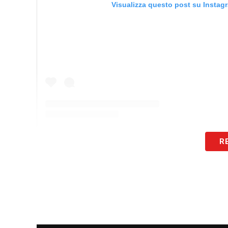
Visualizza questo post su Instag
Un post condiviso da Samp News 24 (@sam
R
Come raccolto dalla redazione di
sampn
recato al Laboratorio Albaro per effettu
accertamenti clinici. Una volta superati i