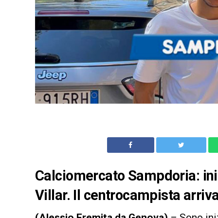
Calciomercato Sampdoria: iniz
Villar. Il centrocampista arri
(Alessio Eremita da Genova)
– Sono iniz