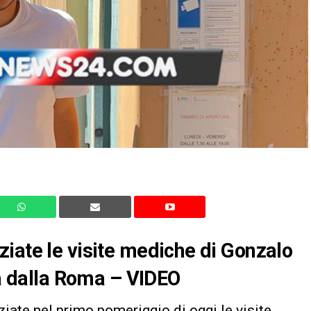
iate le visite mediche di Gonzalo
va dalla Roma – VIDEO
iate nel primo pomeriggio di oggi le visite